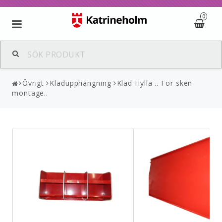
0
Övrigt
Klädupphängning
Kläd Hylla .. För sken
montage..