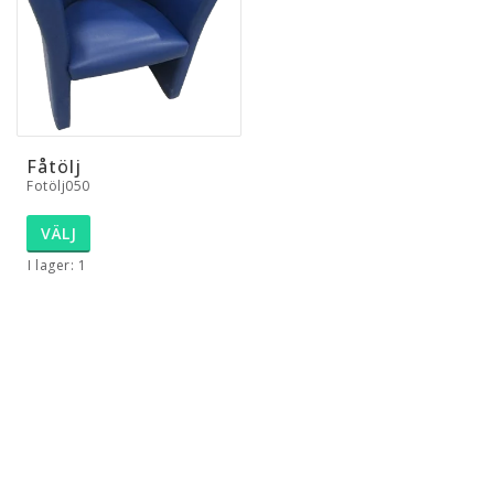
Fåtölj
Fotölj050
VÄLJ
I lager: 1