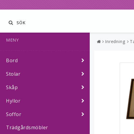
SÖK
MENY
Inredning
T
Bord
Stolar
Skåp
Hyllor
Soffor
Trädgårdsmöbler