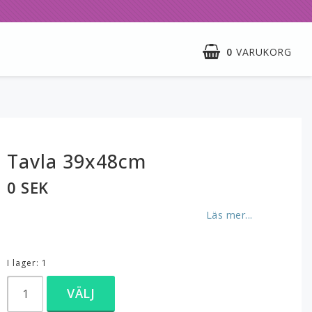
0
VARUKORG
Tavla 39x48cm
0 SEK
Läs mer...
I lager: 1
VÄLJ