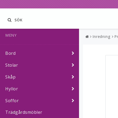
SÖK
MENY
Inredning
P
Bord
Stolar
Skåp
Hyllor
Soffor
Trädgårdsmöbler