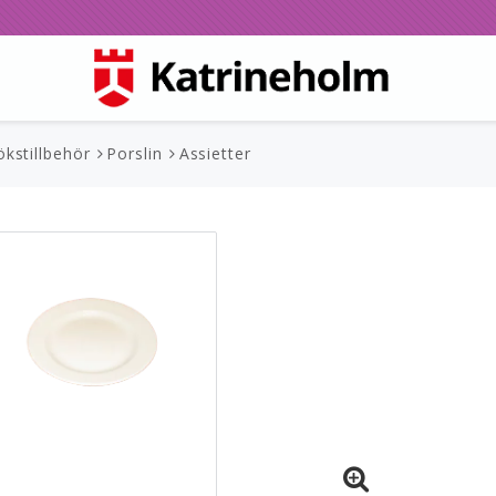
ökstillbehör
Porslin
Assietter