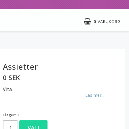
0
VARUKORG
Assietter
0 SEK
Vita.
Läs mer...
I lager: 13
VÄLJ