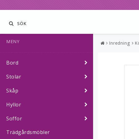
SÖK
MENY
Inredning
K
Bord
Stolar
Skåp
Hyllor
Soffor
Trädgårdsmöbler